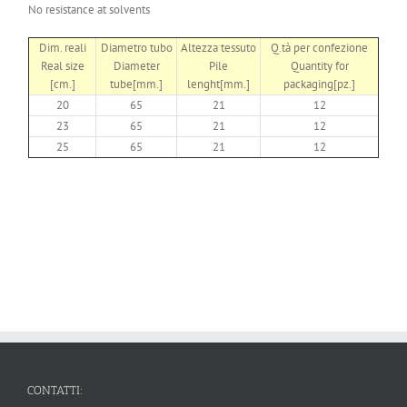
No resistance at solvents
Dim. reali
Diametro tubo
Altezza tessuto
Q.tà per confezione
Real size
Diameter
Pile
Quantity for
[cm.]
tube[mm.]
lenght[mm.]
packaging[pz.]
20
65
21
12
23
65
21
12
25
65
21
12
CONTATTI: