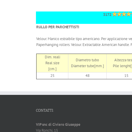
3172
RULLO PER PARCHETTISTI
Velour. Manico estraibile tipo americano. Per applicazione ver
Paperhanging rollers. Velour. Extractable American handle. 
Dim. reali
Diametro tubo
Altezza te
Real size
Diameter tube[mm.]
Pile lenght
[cm.]
25
48
15
CONTATTI:
VIP snc di Civiero Giuseppe
Via Ronchi, 15