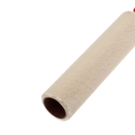
View
Larger
Image