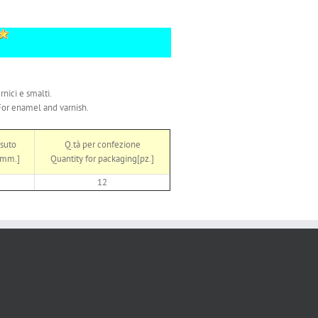
nici e smalti.
For enamel and varnish.
ssuto
Q.tà per confezione
[mm.]
Quantity for packaging[pz.]
12