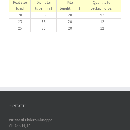
Real size
Diameter
Pile
Quantity for
[cm.]
tube[mm.]
lenght[mm.]
packaging[pz.]
20
58
20
12
23
58
20
12
25
58
20
12
CONTATTI:
VIP snc di Civiero Giuseppe
Via Ronchi, 15