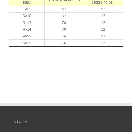
[cm.]
packaging[pz.]
3×7
64
12
3×10
64
12
3×12
70
12
4×14
70
12
4×15
76
12
5×15
76
12
CONTATTI: